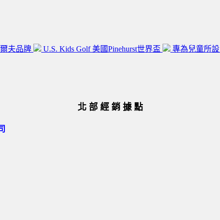
高爾夫品牌
U.S. Kids Golf 美國Pinehurst世界盃
專為兒童所
北 部 經 銷 據 點
司