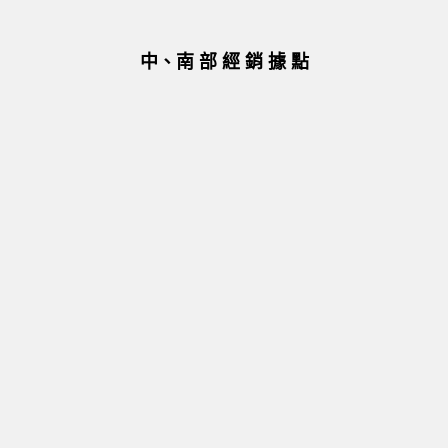
中、南 部 經 銷 據 點