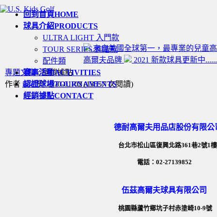
回到首頁
HOME
球具介紹
PRODUCTS
ULTRA LIGHT 入門款
來自美國全球第一，最專業的兒童
TOUR SERIES 進階款
高爾夫品牌
2021 新款球具更新中......
配件類
專題文章
賽事活動
: 經銷據點
ACTIVITIES
作者
info
認證球場
於 1970-01-02
TOURNAMENTS
(
13557 次閱讀
)
經銷據點
CONTACT
德耐高爾夫用品店股份有限公
台北市松山區復興北路361巷2號1樓
電話：02-27139852
伍茲高爾夫球具有限公司
桃園縣蘆竹鄉坑子村赤塗崎10-9號