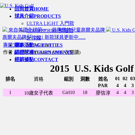
回到首頁
HOME
球具介紹
PRODUCTS
ULTRA LIGHT 入門款
來自美國全球第一，最專業的兒童高爾夫品牌
U.S. Kids
TOUR SERIES 進階款
高爾夫品牌
2021 新款球具更新中......
配件類
專題文章
賽事活動
: 2015 Girl 10
ACTIVITIES
作者
info
認證球場
於 2015-04-23
TOURNAMENTS
(
3136 次閱讀
)
經銷據點
CONTACT
2015 U.S. Kid
01
02
03
排名
資格
組別
洞數
姓名
PAR
4
4
3
1
Girl10
18
4
4
3
10歲女子代表
廖信淳