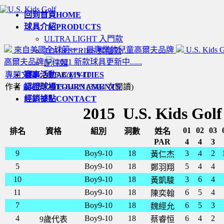
回到首頁
HOME
球具介紹
PRODUCTS
ULTRA LIGHT 入門款
來自美國全球第一，最專業的兒童高爾夫品牌
U.S. Kids
TOUR SERIES 進階款
高爾夫品牌
2021 新款球具更新中......
配件類
專題文章
賽事活動
: 2015 Boy 9-10
ACTIVITIES
作者
info
認證球場
於 2015-04-23
TOURNAMENTS
(
3924 次閱讀
)
經銷據點
CONTACT
2015 U.S. Kid
01
02
03
排名
資格
組別
洞數
姓名
PAR
4
4
3
9
Boy9-10
18
3
4
2
黃仁杰
5
Boy9-10
18
5
4
4
鄭羽翔
10
Boy9-10
18
3
6
4
黃凱駿
11
Boy9-10
18
6
5
4
陳奕翰
7
Boy9-10
18
6
5
3
魏經允
4
Boy9-10
18
6
4
2
9歲代表
蔡睿恒