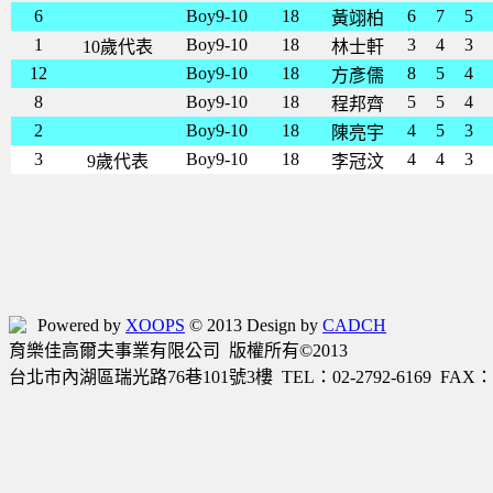
6
Boy9-10
18
6
7
5
黃翊柏
1
Boy9-10
18
3
4
3
10歲代表
林士軒
12
Boy9-10
18
8
5
4
方彥儒
8
Boy9-10
18
5
5
4
程邦齊
2
Boy9-10
18
4
5
3
陳亮宇
3
Boy9-10
18
4
4
3
9歲代表
李冠汶
Powered by
XOOPS
© 2013 Design by
CADCH
育樂佳高爾夫事業有限公司 版權所有©2013
台北市內湖區瑞光路76巷101號3樓 TEL：02-2792-6169 FAX：02-